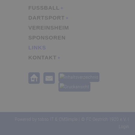
FUSSBALL
DARTSPORT
VEREINSHEIM
SPONSOREN
LINKS
KONTAKT
Powered by
tobso IT
&
CMSimple
| © FC Oestrich 1920 e.V. |
Login