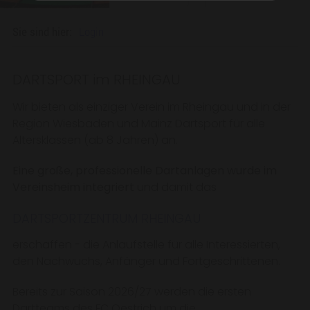
Sie sind hier:
Login
DARTSPORT im RHEINGAU
Wir bieten als einziger Verein im Rheingau und in der
Region Wiesbaden und Mainz Dartsport für alle
Altersklassen (ab 8 Jahren) an.
Eine große, professionelle Dartanlagen wurde im
Vereinsheim integriert
und damit das
DARTSPORTZENTRUM RHEINGAU
erschaffen - die Anlaufstelle für alle Interessierten,
den Nachwuchs, Anfänger und Fortgeschrittenen.
Bereits zur Saison 2026/27 werden die ersten
Dartteams des FC Oestrich um die