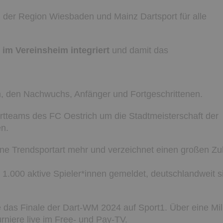
n der Region Wiesbaden und Mainz Dartsport für alle
 im Vereinsheim integriert
und damit das
rten, den Nachwuchs, Anfänger und Fortgeschrittenen.
rtteams des FC Oestrich um die Stadtmeisterschaft der
n.
eine Trendsportart mehr und verzeichnet einen großen Zu
1.000 aktive Spieler*innen gemeldet, deutschlandweit s
 das Finale der Dart-WM 2024 auf Sport1. Über eine Mil
rniere live im Free- und Pay-TV.