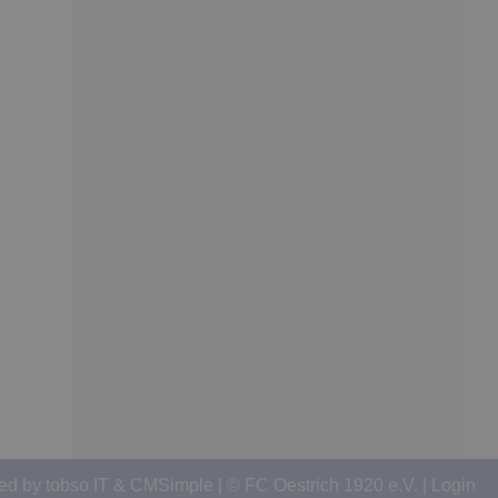
d
ed by
tobso IT
&
CMSimple
| © FC Oestrich 1920 e.V. |
Login